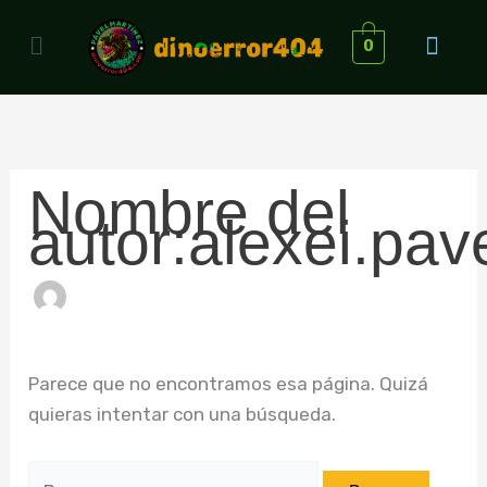
Ir
Buscar:
Menú
al
0
contenido
Nombre del
autor:alexei.pa
Parece que no encontramos esa página. Quizá
quieras intentar con una búsqueda.